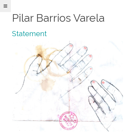
Pilar Barrios Varela
Statement
Pilar
Barrios
Varela
Paper
Art
e
Ilustración
Obra